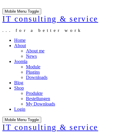
Mobile Menu Toggle
IT consulting & service
... for a better work
Home
About
About me
News
Joomla
Module
Plugins
Downloads
Blog
Shop
Produkte
Bestellungen
My Downloads
Login
Mobile Menu Toggle
IT consulting & service