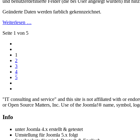
und benutzerdefinierte Felder (die bei User angelegt wurden) mit hin
Geänderte Daten werden farblich gekennzeichnet.
Weiterlesen …
Seite 1 von 5
1
2
3
4
5
"IT consulting and service" and this site is not affiliated with or e
or Open Source Matters, Inc. Use of the Joomla!® name, symbol, logo 
Info
unter Joomla 4.x erstellt & getestet
Umstellung für Joomla 5.x folgt