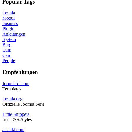
Popular Tags
joomla
Modul
business
Plugin
Anleitungen
System
Blog
team
Card
People
Empfehlungen
Joomla51.com
Templates
joomla.org
Offizielle Joomla Seite
Little Snippets
free CSS-Styles
all-inkl.com