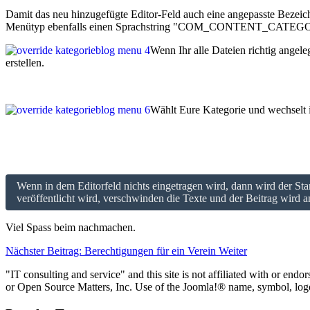
Damit das neu hinzugefügte Editor-Feld auch eine angepasste B
Menütyp ebenfalls einen Sprachstring "COM_CONTENT_CA
Wenn Ihr alle Dateien richtig angel
erstellen.
Wählt Eure Kategorie und wechselt in
Wenn in dem Editorfeld nichts eingetragen wird, dann wird de
veröffentlicht wird, verschwinden die Texte und der Beitrag wird a
Viel Spass beim nachmachen.
Nächster Beitrag: Berechtigungen für ein Verein
Weiter
"IT consulting and service" and this site is not affiliated with or e
or Open Source Matters, Inc. Use of the Joomla!® name, symbol, logo 