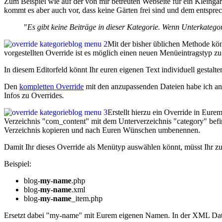
Zum Beispiel wie auf der von mir betreuten Webseite für ein Kleingarte
kommt es aber auch vor, dass keine Gärten frei sind und dem entspr
"
Es gibt keine Beiträge in dieser Kategorie. Wenn Unterkatego
Mit der bisher üblichen Methode kö
vorgestellten Override ist es möglich einen neuen Menüeintragstyp zu 
In diesem Editorfeld könnt Ihr euren eigenen Text individuell gestalt
Den
kompletten Override
mit den anzupassenden Dateien habe ich a
Infos zu Overrides.
Erstellt hierzu ein Override in Eur
Verzeichnis "com_content" mit dem Unterverzeichnis "category" befin
Verzeichnis kopieren und nach Euren Wünschen umbenennen.
Damit Ihr dieses Override als Menütyp auswählen könnt, müsst Ihr z
Beispiel:
blog-
my-name
.php
blog-
my-name
.xml
blog-
my-name
_item.php
Ersetzt dabei "my-name" mit Eurem eigenen Namen. In der XML Datei