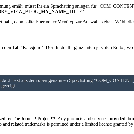
ezeichnung erhält, müsst Ihr ein Sprachstring anlegen für "COM
TEGORY_VIEW_BLOG_
MY_NAME
_TITLE".
egt habt, dann sollte Euer neuer Menütyp zur Auswahl stehen. Wählt d
 den Tab "Kategorie". Dort findet Ihr ganz unten jetzt den Editor, wo 
r Standard-Text aus dem oben genannten Sprachstring "COM_CONTENT
ngezeigt.
ndorsed by The Joomla! Project™. Any products and services provided thro
and related trademarks is permitted under a limited license granted by