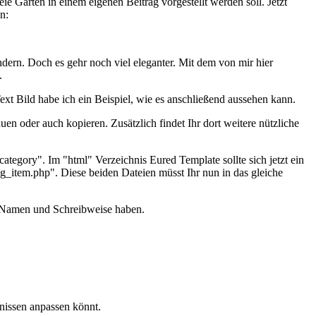
eie Garten in einem eigenen Beitrag vorgestellt werden soll. Jetzt
n:
ndern. Doch es gehr noch viel eleganter. Mit dem von mir hier
.
ext Bild habe ich ein Beispiel, wie es anschließend aussehen kann.
n oder auch kopieren. Zusätzlich findet Ihr dort weitere nützliche
tegory". Im "html" Verzeichnis Eured Template sollte sich jetzt ein
g_item.php". Diese beiden Dateien müsst Ihr nun in das gleiche
en Namen und Schreibweise haben.
nissen anpassen könnt.