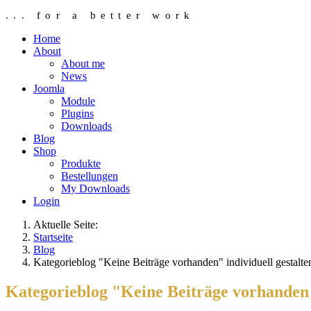
... for a better work
Home
About
About me
News
Joomla
Module
Plugins
Downloads
Blog
Shop
Produkte
Bestellungen
My Downloads
Login
Aktuelle Seite:
Startseite
Blog
Kategorieblog "Keine Beiträge vorhanden" individuell gestalte
Kategorieblog "Keine Beiträge vorhanden" 