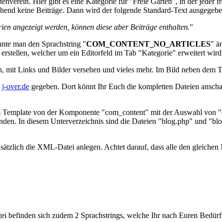
nverein. Hier gibt es eine Kategorie für "Freie Gärten", in der jeder fr
echend keine Beiträge. Dann wird der folgende Standard-Text ausgegebe
rien angezeigt werden, können diese aber Beiträge enthalten.
"
nnte man den Sprachstring "
COM_CONTENT_NO_ARTICLES
" ä
erstellen, welcher um ein Editorfeld im Tab "Kategorie" erweitert wird
en, mit Links und Bilder versehen und vieles mehr. Im Bild neben dem T
n
j-over.de
gegeben. Dort könnt Ihr Euch die kompletten Dateien anschaue
em Template von der Komponente "com_content" mit der Auswahl von "ca
den. In diesem Unterverzeichnis sind die Dateien "blog.php" und "blo
usätzlich die XML-Datei anlegen. Achtet darauf, dass alle den gleich
 befinden sich zudem 2 Sprachstrings, welche Ihr nach Euren Bedürf