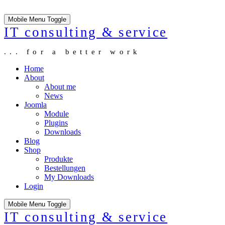
Mobile Menu Toggle
IT consulting & service
... for a better work
Home
About
About me
News
Joomla
Module
Plugins
Downloads
Blog
Shop
Produkte
Bestellungen
My Downloads
Login
Mobile Menu Toggle
IT consulting & service