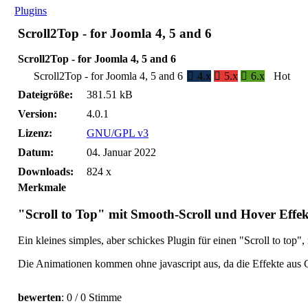
Plugins
Scroll2Top - for Joomla 4, 5 and 6
Scroll2Top - for Joomla 4, 5 and 6
Scroll2Top - for Joomla 4, 5 and 6
4.x
5.x
6.x
Hot
Dateigröße:
381.51 kB
Version:
4.0.1
Lizenz:
GNU/GPL v3
Datum:
04. Januar 2022
Downloads:
824 x
Merkmale
"Scroll to Top" mit Smooth-Scroll und Hover Effek
Ein kleines simples, aber schickes Plugin für einen "Scroll to to
Die Animationen kommen ohne javascript aus, da die Effekte aus C
bewerten
: 0 / 0 Stimme