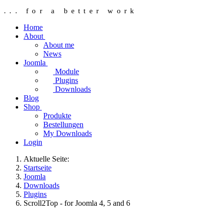
... for a better work
Home
About
About me
News
Joomla
Module
Plugins
Downloads
Blog
Shop
Produkte
Bestellungen
My Downloads
Login
Aktuelle Seite:
Startseite
Joomla
Downloads
Plugins
Scroll2Top - for Joomla 4, 5 and 6