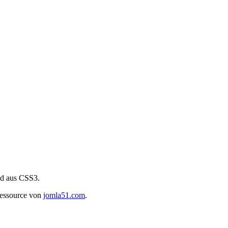
end aus CSS3.
Ressource von
jomla51.com
.