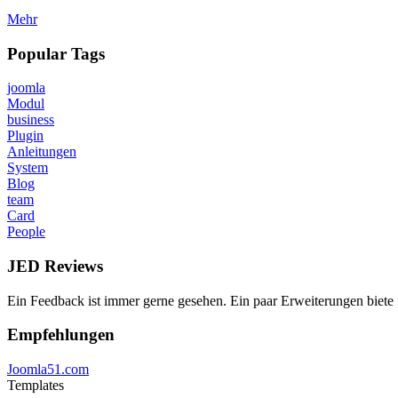
Mehr
Popular Tags
joomla
Modul
business
Plugin
Anleitungen
System
Blog
team
Card
People
JED Reviews
Ein Feedback ist immer gerne gesehen. Ein paar Erweiterungen biete 
Empfehlungen
Joomla51.com
Templates