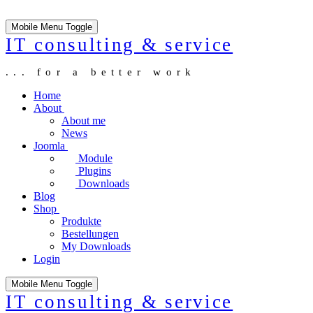
Mobile Menu Toggle
IT consulting & service
... for a better work
Home
About
About me
News
Joomla
Module
Plugins
Downloads
Blog
Shop
Produkte
Bestellungen
My Downloads
Login
Mobile Menu Toggle
IT consulting & service